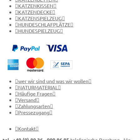
KATZENKISSEN
KATZENDECKE
KATZENSPIELZEUG
HUNDESCHLAFPLÄTZE
HUNDESPIELZEUG
wer wir sind und was wir wollen
NATURMATERIAL
Häufige Fragen
Versand
Zahlungsarten
Pressezugang
Kontakt
tel. +49 (0) 80 36 - 909 86 85
telefonische Beratung Mo-