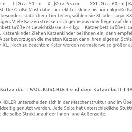
 cm L |Ø ca. 50 cm XL |Ø ca. 55 cm XXL |Ø ca. 60 cm | Katze
t. Die Größe M ist daher perfekt für kleine bis normalgroße Ka
 besonders stattlichem Tier teilen, wählen Sie XL oder sogar XX
chtigen. Viele Katzen strecken sich gerne aus oder liegen auf 
enbett Größe M Gewichtklasse 3 - 4 kg: Katzenbett Größe L G
 Katzenkinder Ziehen Katzenkinder bei Ihnen ein, dann empfeh
ter bevorzugen die meisten Katzen dann Ihren eigenen Schlafp
 XL. Noch zu beachten: Kater werden normalerweise größer al
em Katzenbett WOLLKUSCHLER und dem Katzenbett 
R unterscheiden sich in der Maschenstruktur und im Über
itig genutzt werden. Jede Seite hat unterschiedliche Stuktur
die selbe Struktur auf der Innen- und Außenseite.